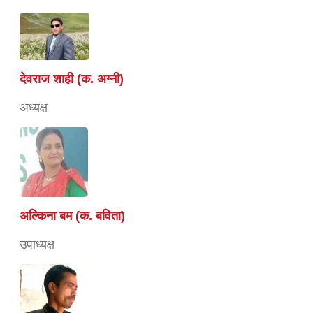
देवराज शाही (क. अग्नी)
अध्यक्ष
अल्किना बम (क. बविता)
उपाध्यक्ष