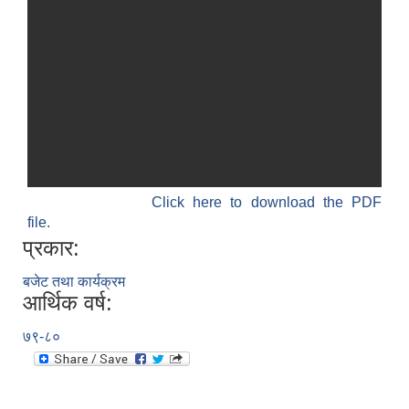
श्री जनता मा वि खार्दुको प्रा वि तृतीय श्रेणी शिक्षक सरुवा भइ आउने सम्बन्धमा
Click here to download the PDF
file.
प्रकार:
बजेट तथा कार्यक्रम
आर्थिक वर्ष:
७९-८०