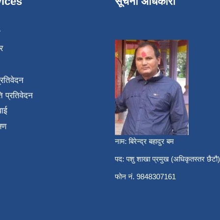
ices
सूचना अधिकारी
ा
र
प्रतिवेदन
 प्रतिवेदन
वाई
्षण
नाम: बिरेन्द्र बहादुर बम
पद: पशु शाखा प्रमुख (अधिकृतस्तर छैटौ)
फोन नं. 9848307161