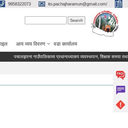
9858322073
ito.pachajharamun@gmail.com/
Search form
Search
फाइल
आय व्यय विवरण
वडा कार्यालय
पचालझरना गाउँपालिकामा प्रधानाध्याकप व्यवस्थपान, शिक्षक सरुवा तथा क