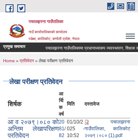
Skip to main content
पचालझरना गाउँपालिका
गाउँ कार्यापालिकाको कार्यालय
पडेक्षा, कालिकोट, कर्णाली प्रदेश, नेपाल
प्रमुख समाचार
पचालझरना गाउँपालिकामा प्रधानाध्याकप व्यवस्थपान, शिक्षक स
You are here
Home
»
प्रतिवेदन
» लेखा परीक्षण प्रतिवेदन
लेखा परीक्षण प्रतिवेदन
आ
र्थि
शिर्षक
मिति
दस्तावेज
क
वर्ष
आ व २०७९।०८० को
20
01/10/2
पचालझरना
अन्तिम लेखापरिक्षण
81/
025 -
गाउँपालिका, कालिकोट
प्रतिवेदन
82
10:52
२०७९।०८० (1).pdf