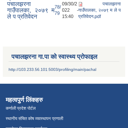
पचालझरना
09/30/2
पचालझरना
78/
गाउँपालका, २०७९ म
022 -
गाउँपालका, २०७९ म ले प
79
ले प प्रतिवेदन
15:40
प्रतिवेदन.pdf
पचालझरना गा.पा को स्वास्थ्य प्रोफाइल
http://103.233.56.101:5003/profiling/main/pachal
महत्वपुर्ण लिंकहरु
कर्णाली प्रदेश पोर्टल
स्थानीय संचित कोष व्यवस्थापन प्रणाली