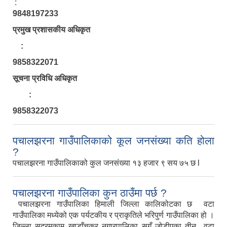
:
श्री जनता मा वि खार्दुको प्रा वि तृतीय श्रेणी शिक्षक सरुवा भइ आउने सम्बन्धमा
9848197233
प्रमुख प्रशासकीय अधिकृत
:
9858322071
सूचना प्रविधि अधिकृत
:
9858322073
पचालझरना गाउँपालिकाको कूल जनसंख्या कति होला
?
पचालझरना गाउँपालिकाको कुल जनसंख्या १३ हजार ९ सय ७५ छ l
पचालझरना गाउँपालिका कुन ठाउँमा पर्छ ?
पचालझरना गाउँपालिका हिमाली जिल्ला कालिकोटका छ वटा
गाउँपालिका मध्येको एक पर्यटकीय र प्राकृतिले भरिपुर्ण गाउँपालिका हो ।
जिल्ला सदरमुकाम खाडाँचक्र नगारपालिका सगँ जोडीएका तीन वटा