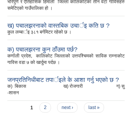
भरिपुर्ण र ऐतिहासिक हिमाली जिल्ला कालिकोटका तीन वटा गाविसहरु
समेटिएको गाउँपालिका हो ।
ख) पचालझरनाको वास्तबिक उचार्इ कति छ ?
कुल लम्बार्इ ३८१ बर्गमिटर रहेको छ ।
क) पचालझरना कुन ठाँउमा पर्छ?
कर्णाली प्रदेश, कालिकोट जिल्लाको उत्तपश्चिमको साविक राम्नाकोट
गाविस वडा ७ को खार्दुमा पर्दछ ।
जनप्रतिनिधीबाट तपार्इले के आशा गर्नु भएको छ ?
क) बिकास ख) रोजगारी ग) सु
-शासन
Pages
1
2
next ›
last »