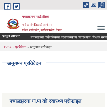
Skip to main content
पचालझरना गाउँपालिका
गाउँ कार्यापालिकाको कार्यालय
पडेक्षा, कालिकोट, कर्णाली प्रदेश, नेपाल
प्रमुख समाचार
पचालझरना गाउँपालिकामा प्रधानाध्याकप व्यवस्थपान, शिक्षक सरुवा
You are here
Home
»
प्रतिवेदन
» अनुगमन प्रतिवेदन
अनुगमन प्रतिवेदन
पचालझरना गा.पा को स्वास्थ्य प्रोफाइल