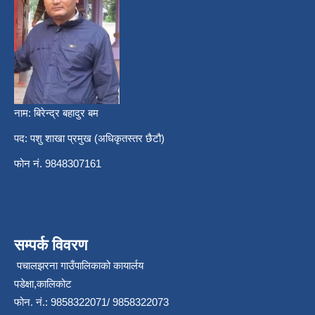
नाम: बिरेन्द्र बहादुर बम
पद: पशु शाखा प्रमुख (अधिकृतस्तर छैटौ)
फोन नं. 9848307161
सम्पर्क विवरण
पचालझरना गाउँपालिकाको कायार्लय
पडेक्षा,कालिकोट
फोन. नं.: 9858322071/ 9858322073