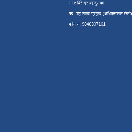
नाम: बिरेन्द्र बहादुर बम
पद: पशु शाखा प्रमुख (अधिकृतस्तर छैटौ)
फोन नं. 9848307161