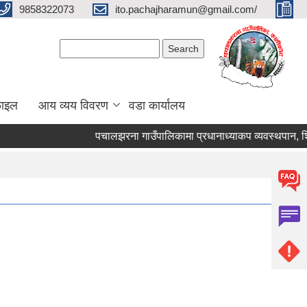
9858322073
ito.pachajharamun@gmail.com/
Search form
Search
फाइल
आय व्यय विवरण
वडा कार्यालय
पचालझरना गाउँपालिकामा प्रधानाध्याकप व्यवस्थपान, शिक