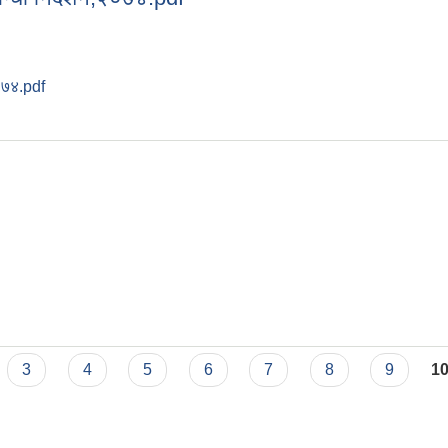
२०७४.pdf
सम्बन्धी निर्देशन,२०७४.pdf
3
4
5
6
7
8
9
1