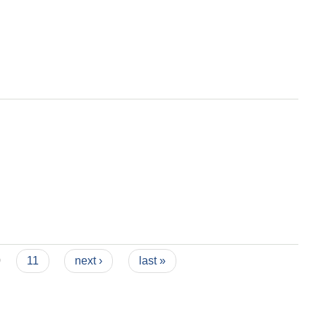
0
11
next ›
last »