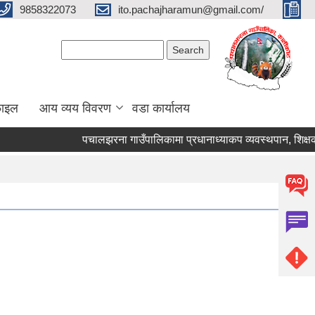
9858322073
ito.pachajharamun@gmail.com/
Search form
Search
फाइल
आय व्यय विवरण
वडा कार्यालय
पचालझरना गाउँपालिकामा प्रधानाध्याकप व्यवस्थपान, शिक्षक स