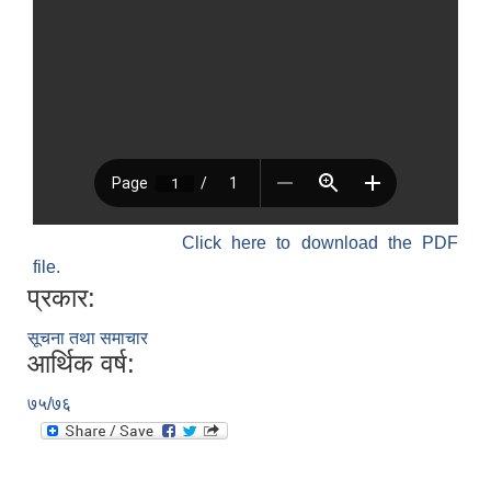
श्री जनता मा वि खार्दुको प्रा वि तृतीय श्रेणी शिक्षक सरुवा भइ आउने सम्बन्धमा
Click here to download the PDF
file.
प्रकार:
सूचना तथा समाचार
आर्थिक वर्ष:
७५/७६