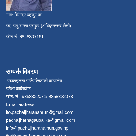
नाम: बिरेन्द्र बहादुर बम
पद: पशु शाखा प्रमुख (अधिकृतस्तर छैटौ)
फोन नं. 9848307161
सम्पर्क विवरण
पचालझरना गाउँपालिकाको कायार्लय
पडेक्षा,कालिकोट
फोन. नं.: 9858322071/ 9858322073
Email address
ito.pachaljharanamun@gmail.com
pachaljharnagaupalika@gmail.com
info@pachaljharanamun.gov.np
ito@pachaljharanamun.gov.np