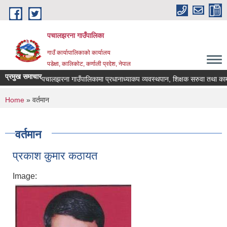
Skip to main content
पचालझरना गाउँपालिका
गाउँ कार्यापालिकाको कार्यालय
पडेक्षा, कालिकोट, कर्णाली प्रदेश, नेपाल
प्रमुख समाचार
पचालझरना गाउँपालिकामा प्रधानाध्याकप व्यवस्थपान, शिक्षक सरुवा तथा कामक
You are here
Home
» वर्तमान
वर्तमान
प्रकाश कुमार कठायत
Image: