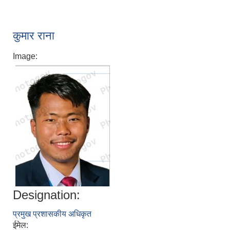
श्री जनता मा वि खार्दुको प्रा वि तृतीय श्रेणी शिक्षक सरुवा भइ आउने सम्बन्धमा
कुमार राना
Image:
Designation:
प्रमुख प्रशासकीय अधिकृत
ईमेल: