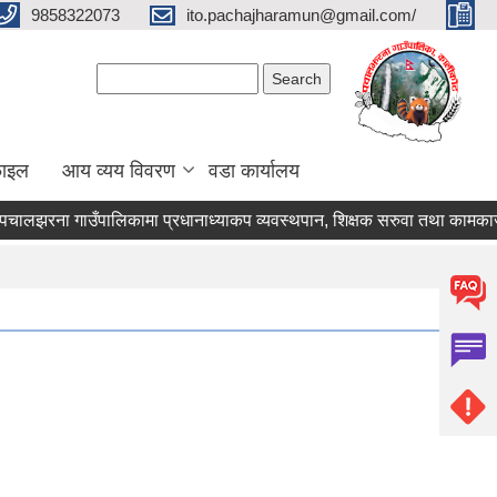
9858322073
ito.pachajharamun@gmail.com/
Search form
Search
फाइल
आय व्यय विवरण
वडा कार्यालय
लझरना गाउँपालिकामा प्रधानाध्याकप व्यवस्थपान, शिक्षक सरुवा तथा कामकाज सम