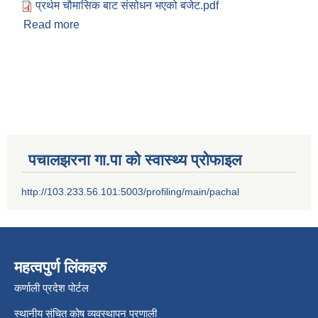
प्रर्थम चौमासिक बाट संसोधन भएको बजेट.pdf
श्री जनता मा वि खार्दुको प्रा वि तृतीय श्रेणी शिक्षक सरुवा भइ आउने सम्बन्धमा
Read more
about प्रर्थम चौमासिक बाट संसोधन भएको बजेट
पचालझरना गा.पा को स्वास्थ्य प्रोफाइल
http://103.233.56.101:5003/profiling/main/pachal
महत्वपुर्ण लिंकहरु
कर्णाली प्रदेश पोर्टल
स्थानीय संचित कोष व्यवस्थापन प्रणाली