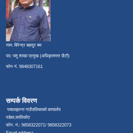
नाम: बिरेन्द्र बहादुर बम
पद: पशु शाखा प्रमुख (अधिकृतस्तर छैटौ)
फोन नं. 9848307161
सम्पर्क विवरण
पचालझरना गाउँपालिकाको कायार्लय
पडेक्षा,कालिकोट
फोन. नं.: 9858322071/ 9858322073
Email address