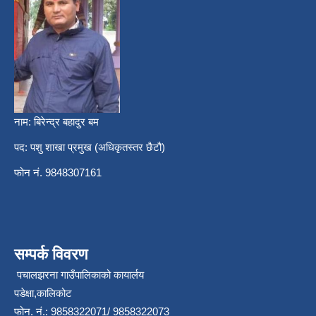
नाम: बिरेन्द्र बहादुर बम
पद: पशु शाखा प्रमुख (अधिकृतस्तर छैटौ)
फोन नं. 9848307161
सम्पर्क विवरण
पचालझरना गाउँपालिकाको कायार्लय
पडेक्षा,कालिकोट
फोन. नं.: 9858322071/ 9858322073