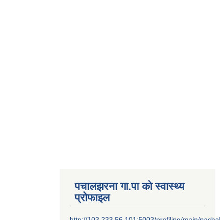
पचालझरना गा.पा को स्वास्थ्य
प्रोफाइल
http://103.233.56.101:5003/profiling/main/pacha