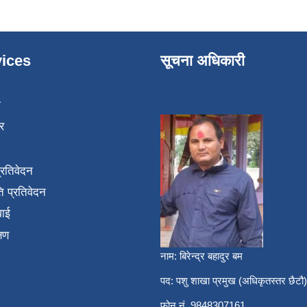
ices
सूचना अधिकारी
ा
र
प्रतिवेदन
 प्रतिवेदन
वाई
्षण
नाम: बिरेन्द्र बहादुर बम
पद: पशु शाखा प्रमुख (अधिकृतस्तर छैटौ)
फोन नं. 9848307161