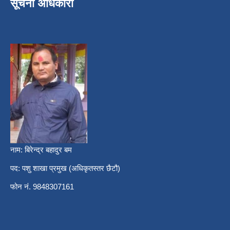
सूचना अधिकारी
नाम: बिरेन्द्र बहादुर बम
पद: पशु शाखा प्रमुख (अधिकृतस्तर छैटौ)
फोन नं. 9848307161