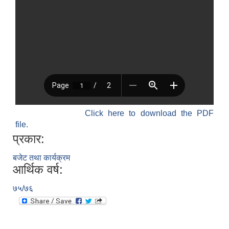
श्री जनता मा वि खार्दुको प्रा वि तृतीय श्रेणी शिक्षक सरुवा भइ आउने सम्बन्धमा
Click here to download the PDF
file.
प्रकार:
बजेट तथा कार्यक्रम
आर्थिक वर्ष:
७५/७६