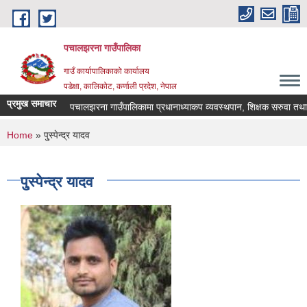
Skip to main content
पचालझरना गाउँपालिका
गाउँ कार्यापालिकाको कार्यालय
पडेक्षा, कालिकोट, कर्णाली प्रदेश, नेपाल
प्रमुख समाचार
पचालझरना गाउँपालिकामा प्रधानाध्याकप व्यवस्थपान, शिक्षक सरुवा तथा 
You are here
Home
» पु्स्पेन्द्र यादव
पु्स्पेन्द्र यादव