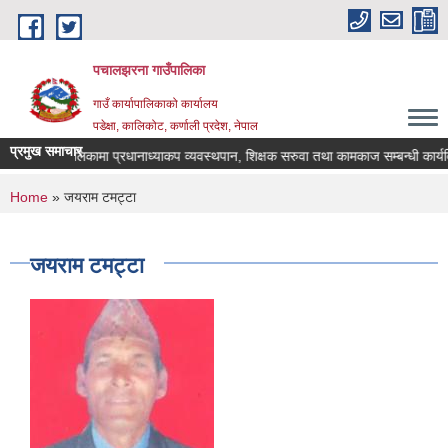
Skip to main content
पचालझरना गाउँपालिका
गाउँ कार्यापालिकाको कार्यालय
पडेक्षा, कालिकोट, कर्णाली प्रदेश, नेपाल
प्रमुख समाचार
झरना गाउँपालिकामा प्रधानाध्याकप व्यवस्थपान, शिक्षक सरुवा तथा कामकाज सम्बन्धी कार्य
You are here
Home
» जयराम टमट्टा
जयराम टमट्टा