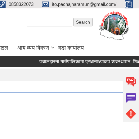
9858322073
ito.pachajharamun@gmail.com/
Search form
Search
फाइल
आय व्यय विवरण
वडा कार्यालय
पचालझरना गाउँपालिकामा प्रधानाध्याकप व्यवस्थपान, शिक्षक