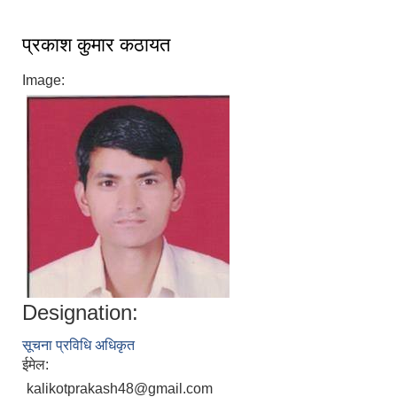
श्री जनता मा वि खार्दुको प्रा वि तृतीय श्रेणी शिक्षक सरुवा भइ आउने सम्बन्धमा
प्रकाश कुमार कठायत
Image:
Designation:
सूचना प्रविधि अधिकृत
ईमेल:
kalikotprakash48@gmail.com