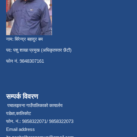
नाम: बिरेन्द्र बहादुर बम
पद: पशु शाखा प्रमुख (अधिकृतस्तर छैटौ)
फोन नं. 9848307161
सम्पर्क विवरण
पचालझरना गाउँपालिकाको कायार्लय
पडेक्षा,कालिकोट
फोन. नं.: 9858322071/ 9858322073
Email address